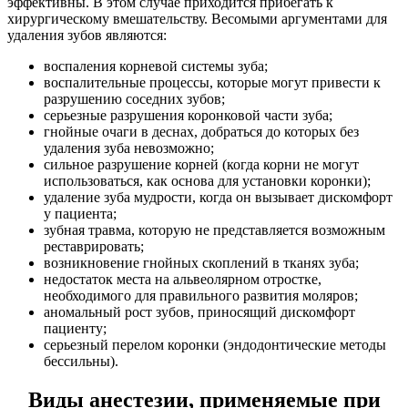
эффективны. В этом случае приходится прибегать к
хирургическому вмешательству. Весомыми аргументами для
удаления зубов являются:
воспаления корневой системы зуба;
воспалительные процессы, которые могут привести к
разрушению соседних зубов;
серьезные разрушения коронковой части зуба;
гнойные очаги в деснах, добраться до которых без
удаления зуба невозможно;
сильное разрушение корней (когда корни не могут
использоваться, как основа для установки коронки);
удаление зуба мудрости, когда он вызывает дискомфорт
у пациента;
зубная травма, которую не представляется возможным
реставрировать;
возникновение гнойных скоплений в тканях зуба;
недостаток места на альвеолярном отростке,
необходимого для правильного развития моляров;
аномальный рост зубов, приносящий дискомфорт
пациенту;
серьезный перелом коронки (эндодонтические методы
бессильны).
Виды анестезии, применяемые при