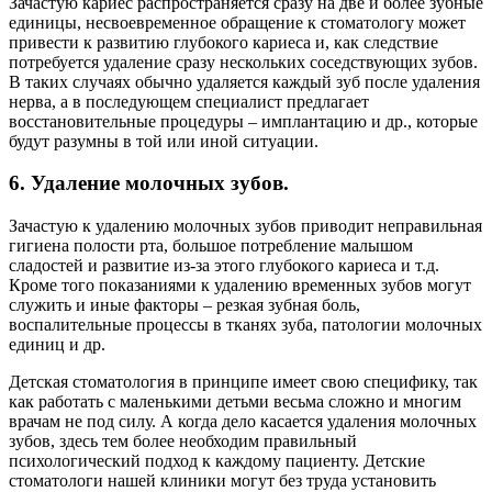
Зачастую кариес распространяется сразу на две и более зубные
единицы, несвоевременное обращение к стоматологу может
привести к развитию глубокого кариеса и, как следствие
потребуется удаление сразу нескольких соседствующих зубов.
В таких случаях обычно удаляется каждый зуб после удаления
нерва, а в последующем специалист предлагает
восстановительные процедуры – имплантацию и др., которые
будут разумны в той или иной ситуации.
6. Удаление молочных зубов.
Зачастую к удалению молочных зубов приводит неправильная
гигиена полости рта, большое потребление малышом
сладостей и развитие из-за этого глубокого кариеса и т.д.
Кроме того показаниями к удалению временных зубов могут
служить и иные факторы – резкая зубная боль,
воспалительные процессы в тканях зуба, патологии молочных
единиц и др.
Детская стоматология в принципе имеет свою специфику, так
как работать с маленькими детьми весьма сложно и многим
врачам не под силу. А когда дело касается удаления молочных
зубов, здесь тем более необходим правильный
психологический подход к каждому пациенту. Детские
стоматологи нашей клиники могут без труда установить