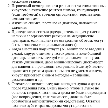
несколько этапов.
Первичный осмотр полости рта пациента стоматологом-
хирургом, назначение рентген снимка, консультация
(если требуется) с врачами ортодонтами, терапевтами,
имплантологами.
Изучение снимка, постановка диагноза, назначение
удаления.
Проведение анестезии (предварительно врач узнает о
наличии аллергических реакций на медицинские
препараты, если пациент не осведомлен об этом, могут
быть назначены специальные анализы).
Когда анестезия подействует (3-5 минут после введения
укола), хирург отделяет участок десны в зоне больной
единицы и захватывает зуб специальными щипцами.
Резким движением, дабы минимизировать дискомфорт
для пациента, происходит экстракция. Если зуб плотно
прилегает и резким движением его не удается извлечь,
хирург прибегает к иным методам – вращение,
раскачивание и т.д.
Стоматолог осматривает, как выглядит лунка и десна
после удаления зуба. Очень важно, чтобы в лунке не
осталось твердых частичек, а десна не были повреждены
(все повреждения, если такие есть, должны быть
обработаны антисептическими средствами). Остатки
частичек зуба и травмы десны могут привести к