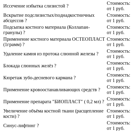
Стоимость:
Иссечение избытка слизистой
?
от 1
руб.
Вскрытие подслизистых/поднадкостничных
Стоимость:
абсцессов
?
от 1
руб.
Подсыпка костного материала (Коллапан-
Стоимость:
гранулы)
?
от 1
руб.
Применение костного материала ОСТЕОПЛАСТ
Стоимость:
(1грамм)
?
от 1
руб.
Стоимость:
Удаление камня из протока слюнной железы
?
от 1
руб.
Стоимость:
Блокада слюнных желёз
?
от 1
руб.
Стоимость:
Кюретаж зубо-десневого кармана
?
от 1
руб.
Стоимость:
Применение кровоостанавливающих средств
?
от 1
руб.
Стоимость:
Применение препарата "БИОПЛАСТ" ( 0,2 мл)
?
от 1
руб.
Увеличение объёма костной ткани (расщепление
Стоимость:
кости)
?
от 1
руб.
Стоимость:
Синус-лифтинг
?
от 1
руб.