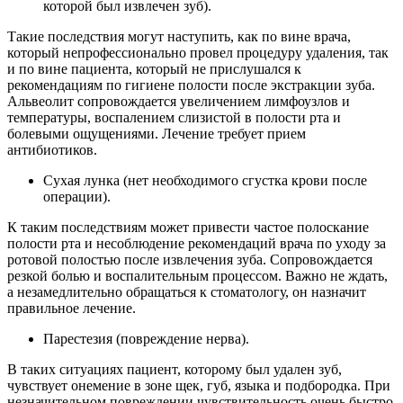
которой был извлечен зуб).
Такие последствия могут наступить, как по вине врача,
который непрофессионально провел процедуру удаления, так
и по вине пациента, который не прислушался к
рекомендациям по гигиене полости после экстракции зуба.
Альвеолит сопровождается увеличением лимфоузлов и
температуры, воспалением слизистой в полости рта и
болевыми ощущениями. Лечение требует прием
антибиотиков.
Сухая лунка (нет необходимого сгустка крови после
операции).
К таким последствиям может привести частое полоскание
полости рта и несоблюдение рекомендаций врача по уходу за
ротовой полостью после извлечения зуба. Сопровождается
резкой болью и воспалительным процессом. Важно не ждать,
а незамедлительно обращаться к стоматологу, он назначит
правильное лечение.
Парестезия (повреждение нерва).
В таких ситуациях пациент, которому был удален зуб,
чувствует онемение в зоне щек, губ, языка и подбородка. При
незначительном повреждении чувствительность очень быстро